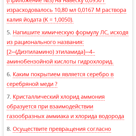
(Приложение №3) на навеску 0,0950 г
израсходовалось 10,80 мл 0,0167 М раствора
калия йодата (K = 1,0050).
Напишите химическую формулу ЛС, исходя
из рационального названия:
[2─(Диэтиламино) этиламида]─4–
аминобензойной кислоты гидрохлорид.
Каким покрытием является серебро в
серебряной меди ?
Кристаллический хлорид аммония
образуется при взаимодействии
газообразных аммиака и хлорида водорода
Осуществите превращения согласно