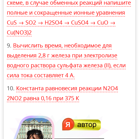
схеме, в случае обменных реакций напишите
полные и сокращенные ионные уравнения
CuS → SO2 → H2SO4 → CuSO4 → CuO →
Cu(NO3)2
Вычислить время, необходимое для
выделения 2,8 г железа при электролизе
водного раствора сульфата железа (II), если
сила тока составляет 4 А.
Константа равновесия реакции N2O4
2NO2 равна 0,16 при 375 К