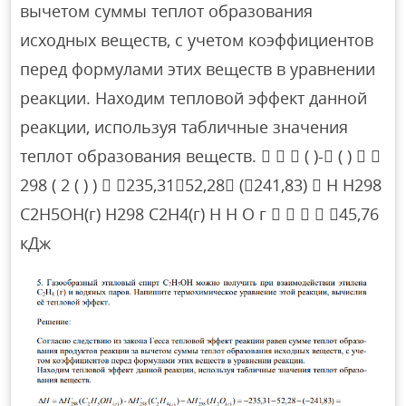
вычетом суммы теплот образования
исходных веществ, с учетом коэффициентов
перед формулами этих веществ в уравнении
реакции. Находим тепловой эффект данной
реакции, используя табличные значения
теплот образования веществ.    ( )- ( )  
298 ( 2 ( ) )  235,3152,28 (241,83)  H H298
C2H5OH(г) H298 C2H4(г) H H O г     45,76
кДж