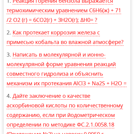
Реакция горения бензола выражается
термохимическим уравнением С6Н6(ж) + 71
/2 О2 (г) = 6СО2(г) + ЗН2О(г); ∆Н0= ?
Как протекает коррозия железа с
примесью кобальта во влажной атмосфере?
Написать в молекулярной и ионно-
молекулряной форме уравнения реакций
совместного гидролиза и объяснить
механизм их протекания AlCl3 + Na2S + H2O =
Дайте заключение о качестве
аскорбиновой кислоты по количественному
содержанию, если при йодометрическом
определении по методике ФС.2.1.0058.18