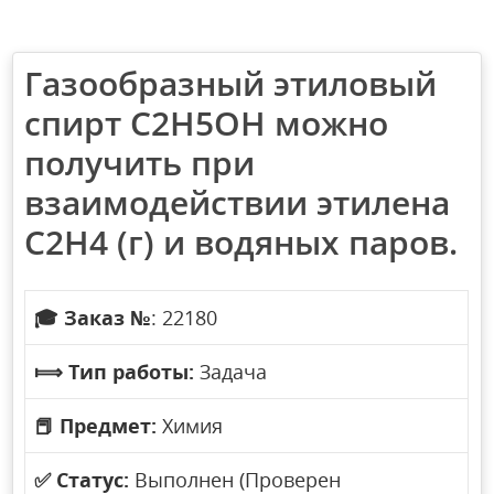
Газообразный этиловый
спирт С2H5OH можно
получить при
взаимодействии этилена
С2H4 (г) и водяных паров.
🎓
Заказ №
: 22180
⟾
Тип работы:
Задача
📕
Предмет:
Химия
✅
Статус:
Выполнен (Проверен