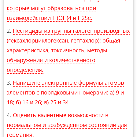
которые могут образоваться при
взаимодействии Ti(OH)4 и H2Se.
Пестициды из группы галогенпроизводных
(гексахлорциклогексан, гептахлор): общая
характеристика, токсичность, методы
обнаружения и количественного
определения.
Напишите электронные формулы атомов
элементов с порядковыми номерами: а) 9 и
18; б) 16 и 26; в) 25 и 34.
Оценить валентные возможности в
нормальном и возбужденном состоянии для
германия.