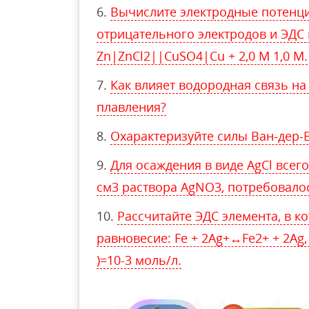
Вычислите электродные потенц
отрицательного электродов и ЭДС
Zn|ZnCl2||CuSO4|Cu + 2,0 М 1,0 М.
Как влияет водородная связь на
плавления?
Охарактеризуйте силы Ван-дер-
Для осаждения в виде AgCl всег
см3 раствора AgNO3, потребовалось
Рассчитайте ЭДС элемента, в к
равновесие: Fe + 2Ag+↔Fe2+ + 2Ag, 
)=10-3 моль/л.