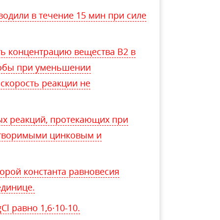
водили в течение 15 мин при силе
ть концентрацию вещества В2 в
 чтобы при уменьшении
 скорость реакции не
ых реакций, протекающих при
створимыми цинковым и
торой константа равновесия
единице.
l равно 1,6⋅10-10.