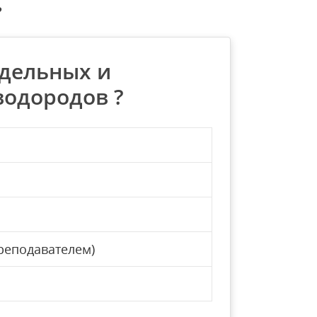
?
едельных и
водородов ?
реподавателем)