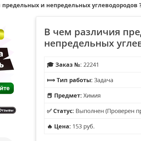
 предельных и непредельных углеводородов 
В чем различия пр
непредельных угле
🎓
Заказ №
: 22241
⟾
Тип работы:
Задача
📕
Предмет:
Химия
✅
Статус:
Выполнен (Проверен п
🔥
Цена:
153 руб.