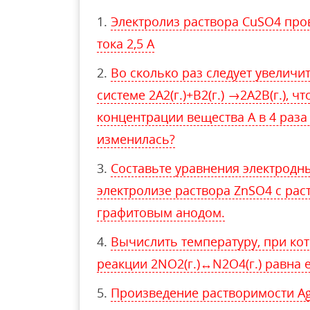
Электролиз раствора CuSO4 про
тока 2,5 А
Во сколько раз следует увеличи
системе 2А2(г.)+В2(г.) →2А2В(г.),
концентрации вещества А в 4 раза
изменилась?
Составьте уравнения электродн
электролизе раствора ZnSO4 с ра
графитовым анодом.
Вычислить температуру, при ко
реакции 2NО2(г.)↔N2О4(г.) равна 
Произведение растворимости AgC