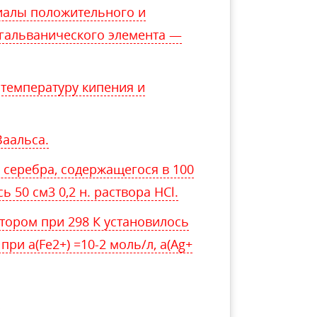
иалы положительного и
 гальванического элемента —
 температуру кипения и
Ваальса.
о серебра, содержащегося в 100
 50 см3 0,2 н. раствора HCl.
отором при 298 К установилось
при а(Fe2+) =10-2 моль/л, а(Ag+