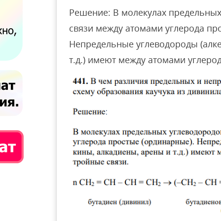
Решение: В молекулах предельных 
связи между атомами углерода пр
Непредельные углеводороды (алке
т.д.) имеют между атомами углеро