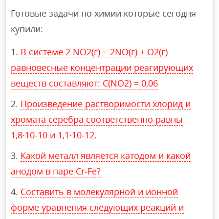
Готовые задачи по химии которые сегодня
купили:
В системе 2 NO2(г) = 2NO(г) + O2(г)
равновесные концентрации реагирующих
веществ составляют: C(NO2) = 0,06
Произведение растворимости хлорид и
хромата серебра соответственно равны
1,8·10-10 и 1,1·10-12.
Какой металл является катодом и какой
анодом в паре Cr-Fe?
Составить в молекулярной и ионной
форме уравнения следующих реакций и