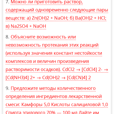
Можно ли приготовить раствор,
содержащий одновременно следующие пары
веществ: a) Zn(OH)2 + NaOH; б) Ba(OH)2 + HCl;
в) Na2SO4 + NaOH
Объясните возможность или
невозможность протекания этих реакций
(используя значения констант нестойкости
комплексов и величин произведения
растворимости осадков). CdCl2 → [CdCl4] 2- →
[Cd(NH3)4] 2+ → Cd(OH)2 → [Cd(CN)4] 2
Предложите методы количественного
определения ингредиентов лекарственной
смеси: Камфоры 5,0 Кислоты салициловой 1,0
Спирта этилового 70% — 100 мл Дайте им