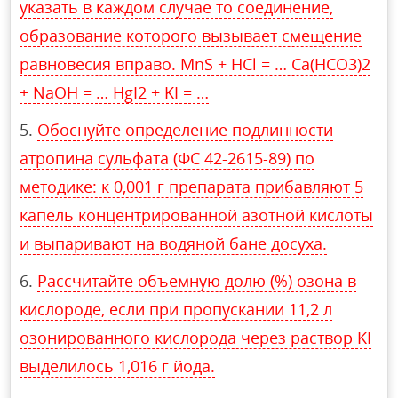
указать в каждом случае то соединение,
образование которого вызывает смещение
равновесия вправо. MnS + HCl = … Ca(HCO3)2
+ NaOH = … HgI2 + KI = …
Обоснуйте определение подлинности
атропина сульфата (ФС 42-2615-89) по
методике: к 0,001 г препарата прибавляют 5
капель концентрированной азотной кислоты
и выпаривают на водяной бане досуха.
Рассчитайте объемную долю (%) озона в
кислороде, если при пропускании 11,2 л
озонированного кислорода через раствор KI
выделилось 1,016 г йода.