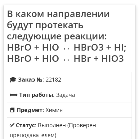
В каком направлении
будут протекать
следующие реакции:
HBrO + HIO ↔ HBrO3 + HI;
HBrO + HIO ↔ HBr + HIO3
🎓
Заказ №
: 22182
⟾
Тип работы:
Задача
📕
Предмет:
Химия
✅
Статус:
Выполнен (Проверен
преподавателем)