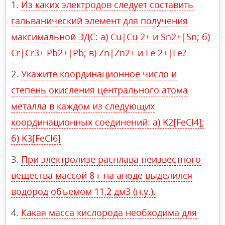
Из каких электродов следует составить
гальванический элемент для получения
максимальной ЭДС: а) Cu|Сu 2+ и Sn2+|Sn; б)
Cr|Cr3+ Pb2+|Pb; в) Zn|Zn2+ и Fе 2+|Fе?
Укажите координационное число и
степень окисления центрального атома
металла в каждом из следующих
координационных соединений: а) K2[FeCl4];
б) K3[FeCl6]
При электролизе расплава неизвестного
вещества массой 8 г на аноде выделился
водород объемом 11,2 дм3 (н.у.).
Какая масса кислорода необходима для