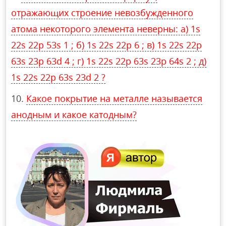
отражающих строение невозбужденного
атома некоторого элемента неверны: a) 1s
22s 22p 53s 1 ; б) 1s 22s 22p 6 ; в) 1s 22s 22p
63s 23p 63d 4 ; г) 1s 22s 22p 63s 23p 64s 2 ; д)
1s 22s 22p 63s 23d 2 ?
Какое покрытие на металле называется
анодным и какое катодным?