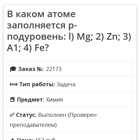
В каком атоме
заполняется р-
подуровень: l) Mg; 2) Zn; 3)
А1; 4) Fe?
🎓
Заказ №
: 22173
⟾
Тип работы:
Задача
📕
Предмет:
Химия
✅
Статус:
Выполнен (Проверен
преподавателем)