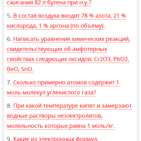
сжигания 82 л бутена при н.у.?
В состав воздуха входит 78 % азота, 21 %
кислорода, 1 % аргона (по объёму).
Написать уравнения химических реакций,
свидетельствующих об амфотерных
свойствах следующих оксидов: Cr2O3, PbO2,
BeO, SnO.
Сколько примерно атомов содержит 1
моль молекул углекислого газа?
При какой температуре кипят и замерзают
водные растворы неэлектролитов,
моляльность которых равна 1 моль/кг.
Какие из электронных формул,