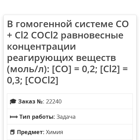
В гомогенной системе СО
+ Cl2 COCl2 равновесные
концентрации
реагирующих веществ
(моль/л): [СО] = 0,2; [Cl2] =
0,3; [СОСl2]
🎓
Заказ №
: 22240
⟾
Тип работы:
Задача
📕
Предмет:
Химия