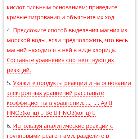
кислот сильным основанием; приведите
кривые титрования и объясните их ход.
Предложите способ выделения магния из
морской воды, если предположить, что весь
магний находится в ней в виде хлорида.
Составьте уравнения соответствующих
реакций.
Укажите продукты реакции и на основании
электронных уравнений расставьте
коэффициенты в уравнении: …; …; Ag 
HNO3(конц)  Be  HNO3(конц) 
Используя аналитические реакции с
групповыми реагентами, разделите в