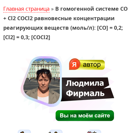
Главная страница
»
В гомогенной системе СО
+ Cl2 COCl2 равновесные концентрации
реагирующих веществ (моль/л): [СО] = 0,2;
[Cl2] = 0,3; [СОСl2]