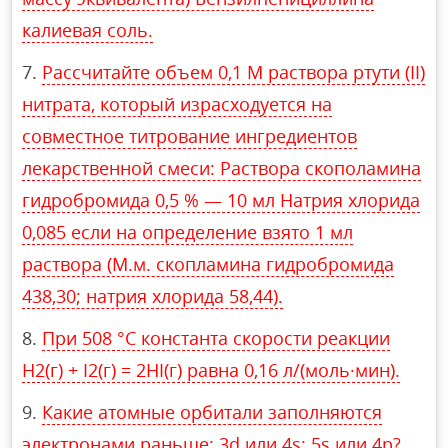
калиевая соль.
Рассчитайте объем 0,1 М раствора ртути (II)
нитрата, который израсходуется на
совместное титрование ингредиентов
лекарcтвенной смеси: Раствора скополамина
гидробромида 0,5 % — 10 мл Натрия хлорида
0,085 если на определение взято 1 мл
раствора (М.м. скопламина гидробромида
438,30; натрия хлорида 58,44).
При 508 °С константа скорости реакции
H2(г) + I2(г) = 2HI(г) равна 0,16 л/(моль·мин).
Какие атомные орбитали заполняются
электронами раньше: 3d или 4s; 5s или 4p?