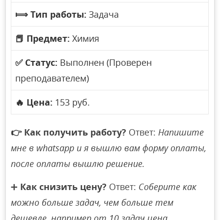
⟾
Тип работы:
Задача
📕
Предмет:
Химия
✅
Статус:
Выполнен (Проверен
преподавателем)
🔥
Цена:
153 руб.
👉
Как получить работу?
Ответ:
Напишите
мне в whatsapp и я вышлю вам форму оплаты,
после оплаты вышлю решение.
➕
Как снизить цену?
Ответ:
Соберите как
можно больше задач, чем больше тем
дешевле, например от 10 задач цена