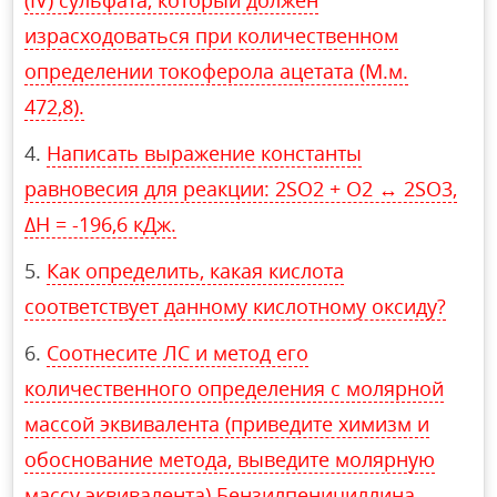
израсходоваться при количественном
определении токоферола ацетата (М.м.
472,8).
Написать выражение константы
равновесия для реакции: 2SO2 + O2 ↔ 2SO3,
ΔH = -196,6 кДж.
Как определить, какая кислота
соответствует данному кислотному оксиду?
Соотнесите ЛС и метод его
количественного определения с молярной
массой эквивалента (приведите химизм и
обоснование метода, выведите молярную
массу эквивалента) Бензилпенициллина