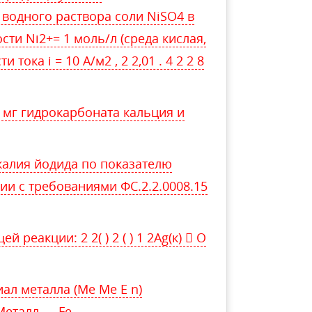
водного раствора соли NiSO4 в
сти Ni2+= 1 моль/л (среда кислая,
 тока i = 10 А/м2 , 2 2,01 . 4 2 2 8
 мг гидрокарбоната кальция и
алия йодида по показателю
ии с требованиями ФС.2.2.0008.15
 реакции: 2 2( ) 2 ( ) 1 2Ag(к)  O
ал металла (Me Me E n)
Металл — Fe