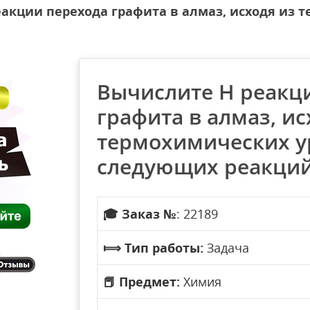
акции перехода графита в алмаз, исходя из
Вычислите H реакц
графита в алмаз, ис
термохимических у
следующих реакци
🎓
Заказ №
: 22189
⟾
Тип работы:
Задача
📕
Предмет:
Химия