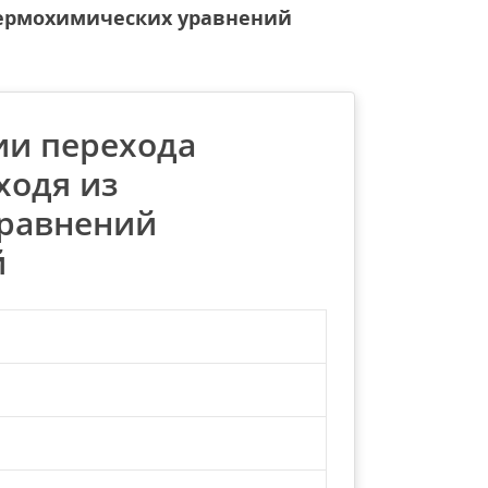
 термохимических уравнений
ии перехода
ходя из
равнений
й