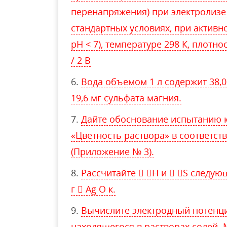
перенапряжения) при электролизе 
стандартных условиях, при активно
рН < 7), температуре 298 К, плотности
/ 2 В
Вода объемом 1 л содержит 38,0
19,6 мг сульфата магния.
Дайте обоснование испытанию к
«Цветность раствора» в соответств
(Приложение № 3).
Рассчитайте  H и  S следующей
г  Ag O к.
Вычислите электродный потенци
находящегося в растворах солей. 