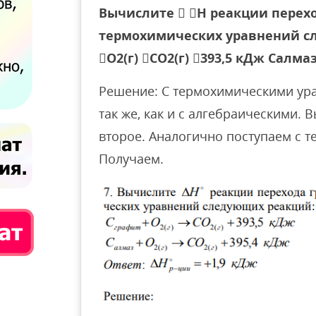
Вычислите  H реакции перехо
термохимических уравнений с
O2(г) CO2(г) 393,5 кДж Салмаз
Решение: C термохимическими ур
так же, как и с алгебраическими.
второе. Аналогично поступаем с 
Получаем.