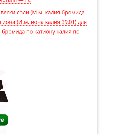
вески соли (М.м. калия бромида
 иона (И.м. иона калия 39,01) для
 бромида по катиону калия по