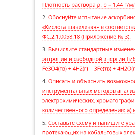
Плотность раствора ρ. ρ = 1,44 г/м
Обоснуйте испытание аскорбин
«Кислота щавелевая» в соответств
ФС.2.1.0058.18 (Приложение № 3).
Вычислите стандартные изменени
энтропии и свободной энергии Ги
Fe3O4(тв) + 4H2(г) = 3Fe(тв) + 4H2O(г
Описать и объяснить возможно
инструментальных методов анализ
электрохимических, хроматографич
количественного определения: а) 
Составьте схему и напишите ур
протекающих на кобальтовых элек