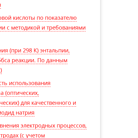
л
овой кислоты по показателю
ии с методикой и требованиями
я (при 298 К) энтальпии,
ббса реакции. По данным
)
сть использования
а (оптических,
еских) для качественного и
иодид натрия
авнения электродных процессов,
тродах (с учетом