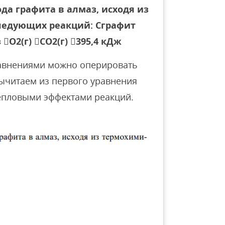
да графита в алмаз, исходя из
ледующих реакций: Сграфит
 O2(г) CO2(г) 395,4 кДж
авнениями можно оперировать
 Вычитаем из первого уравнения
тепловыми эффектами реакций.