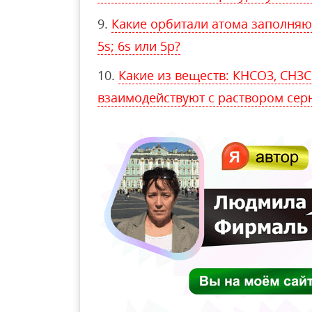
Какие орбитали атома заполняю
5s; 6s или 5p?
Какие из веществ: КНСО3, СН3С
взаимодействуют с раствором сер