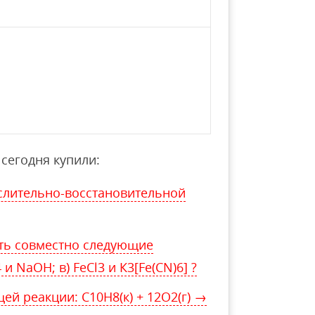
сегодня купили:
слительно-восстановительной
ать совместно следующие
 и NaOH; в) FeCl3 и К3[Fe(CN)6] ?
ей реакции: C10H8(к) + 12O2(г) →