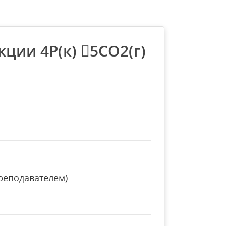
ции 4P(к) 5CO2(г)
реподавателем)