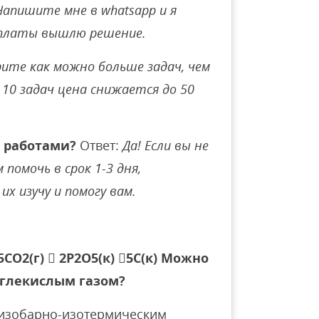
Напишите мне в whatsapp и я
оплаты вышлю решение.
ите как можно больше задач, чем
10 задач цена снижается до 50
 работами?
Ответ:
Да! Если вы не
помочь в срок 1-3 дня,
их изучу и помогу вам.
CO2(г)  2P2O5(к) 5C(к) Можно
глекислым газом?
 изобарно-изотермическим