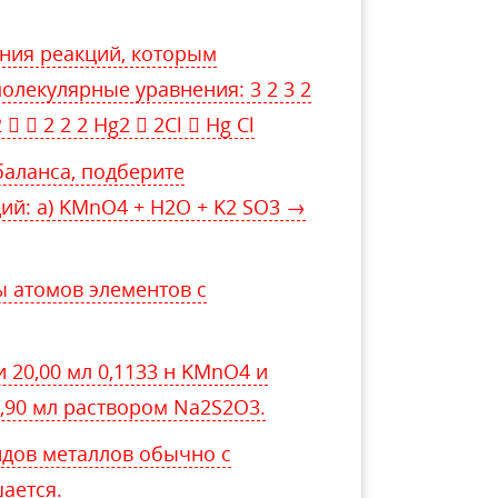
ния реакций, которым
олекулярные уравнения: 3 2 3 2
  2 2 2 Hg2  2Cl  Hg Cl
баланса, подберите
ий: а) KMnO4 + H2O + K2 SO3 →
 атомов элементов с
 20,00 мл 0,1133 н KMnO4 и
,90 мл раствором Na2S2O3.
идов металлов обычно с
ается.