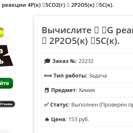
реакции 4P(к) 5CO2(г)  2P2O5(к) 5C(к).
Вычислите  G реак
 2P2O5(к) 5C(к).
🎓
Заказ №
: 22232
⟾
Тип работы:
Задача
📕
Предмет:
Химия
✅
Статус:
Выполнен (Проверен п
🔥
Цена:
153 руб.