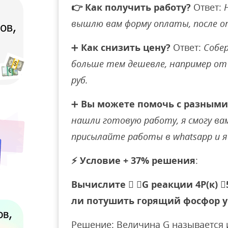
👉
Как получить работу?
Ответ:
вышлю вам форму оплаты, после 
➕
Как снизить цену?
Ответ:
Собер
больше тем дешевле, например от 
руб.
➕
Вы можете помочь с разными
нашли готовую работу, я смогу вам 
присылайте работы в whatsapp и я 
⚡
Условие + 37% решения
:
Вычислите  G реакции 4P(к) 5
ли потушить горящий фосфор у
Решение: Величина G называется