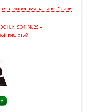
тся электронами раньше: 4d или
ООН, NiSO4, Na2S –
ной кислоты?