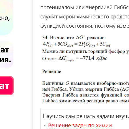
потенциалом или энергиией Гиббса
служит мерой химического сродств
функцией состояния, поэтому изм
Научись сам решать задачи изучи
Решение задач по химии