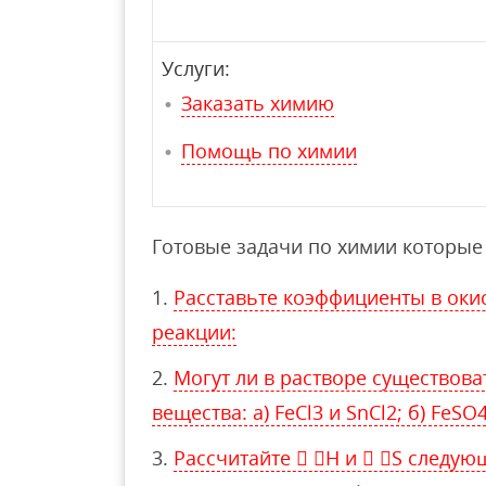
Услуги:
Заказать химию
Помощь по химии
Готовые задачи по химии которые 
Расставьте коэффициенты в оки
реакции:
Могут ли в растворе существов
вещества: а) FeCl3 и SnCl2; б) FeSO4
Рассчитайте  H и  S следующ