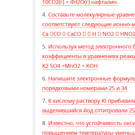
10CO2(г) + 4H2O(г) нафталин.
Составьте молекулярные уравне
соответствуют следующие ионно-м
Сa CO  CaCO   H  NO2  HNO2 
Используя метод электронного 
коэффициенты в уравнениях реакц
K2 SO4 +MnO2 + KOH
Напишите электронные формулы
порядковыми номерами 25 и 34
К кислому раствору KI прибавили
выделившийся йод оттитровали 25
Известно, что устойчивость окс
повышением температуры уменьш