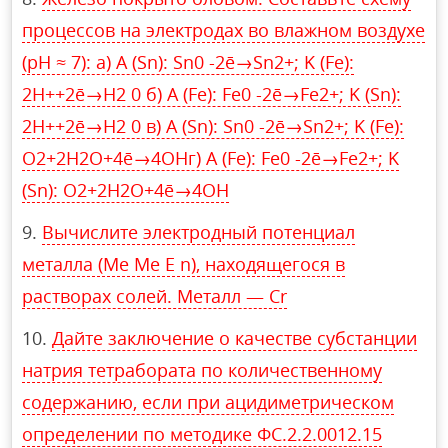
процессов на электродах во влажном воздухе
(pH ≈ 7): а) A (Sn): Sn0 -2ē→Sn2+; K (Fe):
2H++2ē→H2 0 б) A (Fe): Fe0 -2ē→Fe2+; K (Sn):
2H++2ē→H2 0 в) A (Sn): Sn0 -2ē→Sn2+; K (Fe):
O2+2H2O+4ē→4OHг) A (Fe): Fe0 -2ē→Fe2+; K
(Sn): O2+2H2O+4ē→4OH
Вычислите электродный потенциал
металла (Me Me E n), находящегося в
растворах солей. Металл — Cr
Дайте заключение о качестве субстанции
натрия тетрабората по количественному
содержанию, если при ацидиметрическом
определении по методике ФС.2.2.0012.15