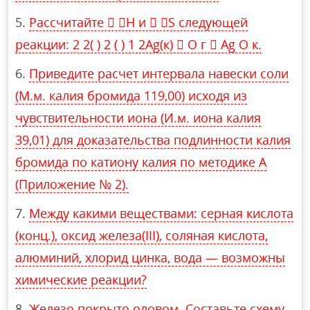
Рассчитайте  H и  S следующей
реакции: 2 2( ) 2 ( ) 1 2Ag(к)  O г  Ag O к.
Приведите расчет интервала навески соли
(М.м. калия бромида 119,00) исходя из
чувствительности иона (И.м. иона калия
39,01) для доказательства подлинности калия
бромида по катиону калия по методике А
(Приложение № 2).
Между какими веществами: серная кислота
(конц.), оксид железа(III), соляная кислота,
алюминий, хлорид цинка, вода — возможны
химические реакции?
Железо покрыто оловом. Составьте схему