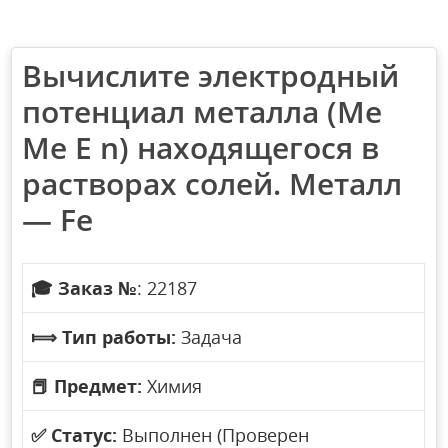
Вычислите электродный
потенциал металла (Me
Me E n) находящегося в
растворах солей. Металл
— Fe
🎓
Заказ №
: 22187
⟾
Тип работы:
Задача
📕
Предмет:
Химия
✅
Статус:
Выполнен (Проверен