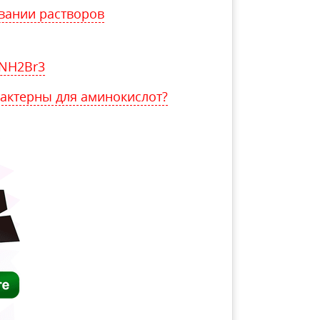
вании растворов
NН2Вr3
рактерны для аминокислот?