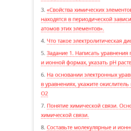
«Свойства химических элементо
находятся в периодической завис
атомов этих элементов».
Что такое электролитическая ди
Задание 1. Написать уравнения 
и ионной формах, указать рН раство
На основании электронных ура
в уравнениях, укажите окислитель
O2
Понятие химической связи. Осн
химической связи.
Составьте молекулярные и ион