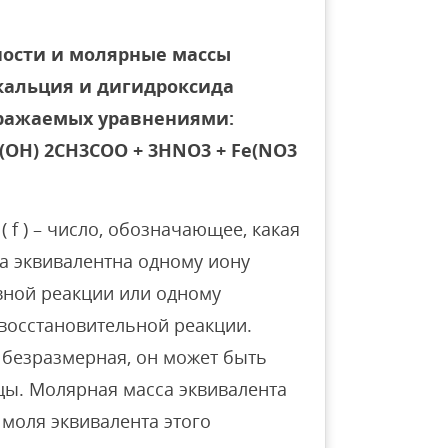
ости и молярные массы
кальция и дигидроксида
ыражаемых уравнениями:
Fe(OH) 2CH3COO + 3HNO3 + Fe(NO3
 f ) – число, обозначающее, какая
а эквивалентна одному иону
вной реакции или одному
-восстановительной реакции.
 безразмерная, он может быть
ы. Молярная масса эквивалента
о моля эквивалента этого