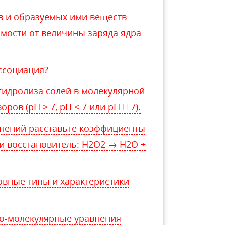
в и образуемых ими веществ
имости от величины заряда ядра
ссоциация?
гидролиза солей в молекулярной
ров (рН > 7, рН < 7 или рН  7).
внений расставьте коэффициенты
 и восстановитель: H2O2 → H2O +
овные типы и характеристики
но-молекулярные уравнения