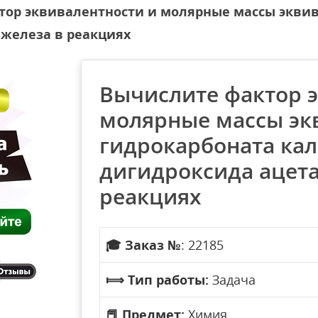
тор эквивалентности и молярные массы экви
 железа в реакциях
Вычислите фактор 
молярные массы эк
гидрокарбоната кал
дигидроксида ацета
реакциях
🎓
Заказ №
: 22185
⟾
Тип работы:
Задача
📕
Предмет:
Химия