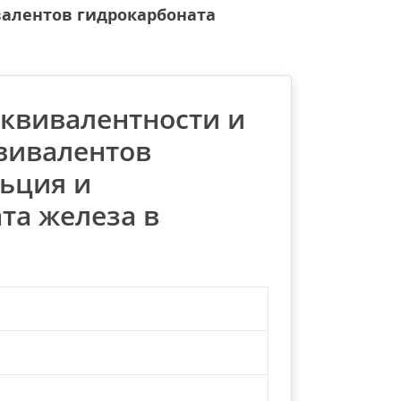
валентов гидрокарбоната
эквивалентности и
вивалентов
ьция и
та железа в