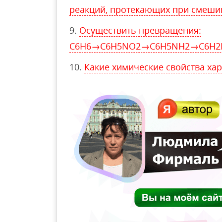
реакций, протекающих при смеши
Осуществить превращения:
С6Н6→С6Н5NО2→С6Н5NН2→С6Н2
Какие химические свойства ха