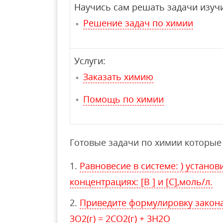
Научись сам решать задачи изучи
Решение задач по химии
Услуги:
Заказать химию
Помощь по химии
Готовые задачи по химии которые 
Равновесие в системе: ) устано
концентрациях: [В ] и [С],моль/л.
Приведите формулировку закона
3O2(г) = 2CO2(г) + 3H2O