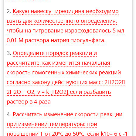
Какую навеску тиреоидина необходимо
взять для количественного определения,
чтобы на титрование израсходовалось 5 мл
0,01 М раствора натрия тиосульфата.
Определите порядок реакции и
рассчитайте, как изменится начальная
скорость гомогенных химических реакций
согласно закону действующих масс: 2H2O2
2H2O + O2; v = k [H2O2];если разбавить
раствор в 4 раза
Рассчитать изменение скорости реакции
при изменении температуры: при
повышении Т от 20ºС до 50ºС, если k10= 6 c -1