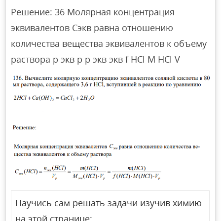
Решение: 36 Молярная концентрация
эквивалентов Сэкв равна отношению
количества вещества эквивалентов к объему
раствора p экв p p экв экв f HCl M HCl V
Научись сам решать задачи изучив химию
на этой странице: