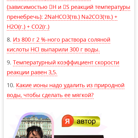
(зависимостью H и S реакций температуры
пренебречь): 2NaHCO3(тв.) Na2CO3(тв.) +
H2O(г.) + CO2(г.)
Из 800 г 2 %-ного раствора соляной
кислоты HCl выпарили 300 г воды.
Температурный коэффициент скорости
реакции равен 3,5.
Какие ионы надо удалить из природной
воды, чтобы сделать ее мягкой?