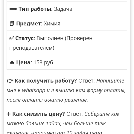
⟾
Тип работы:
Задача
📕
Предмет:
Химия
✅
Статус:
Выполнен (Проверен
преподавателем)
🔥
Цена:
153 руб.
👉
Как получить работу?
Ответ:
Напишите
мне в whatsapp и я вышлю вам форму оплаты,
после оплаты вышлю решение.
➕
Как снизить цену?
Ответ:
Соберите как
можно больше задач, чем больше тем
дешевле, например от 10 задач цена