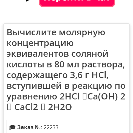
Вычислите молярную
концентрацию
эквивалентов соляной
кислоты в 80 мл раствора,
содержащего 3,6 г HCl,
вступившей в реакцию по
уравнению 2HCl Ca(OH) 2
 CaCl2  2H2O
🎓
Заказ №
: 22233