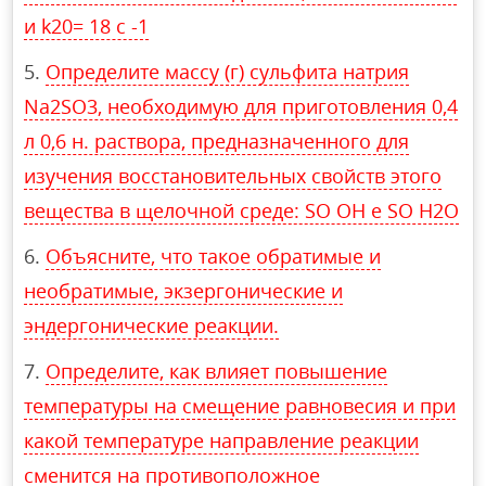
и k20= 18 c -1
Определите массу (г) сульфита натрия
Na2SO3, необходимую для приготовления 0,4
л 0,6 н. раствора, предназначенного для
изучения восстановительных свойств этого
вещества в щелочной среде: SO OH e SO H2O
Объясните, что такое обратимые и
необратимые, экзергонические и
эндергонические реакции.
Определите, как влияет повышение
температуры на смещение равновесия и при
какой температуре направление реакции
сменится на противоположное