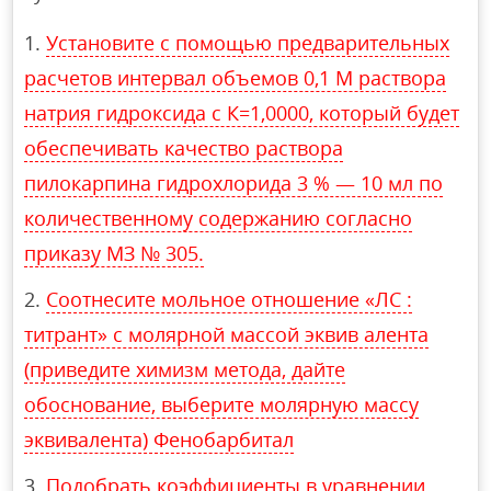
Установите с помощью предварительных
расчетов интервал объемов 0,1 М раствора
натрия гидроксида с К=1,0000, который будет
обеспечивать качество раствора
пилокарпина гидрохлорида 3 % — 10 мл по
количественному содержанию согласно
приказу МЗ № 305.
Соотнесите мольное отношение «ЛС :
титрант» с молярной массой эквив алента
(приведите химизм метода, дайте
обоснование, выберите молярную массу
эквивалента) Фенобарбитал
Подобрать коэффициенты в уравнении