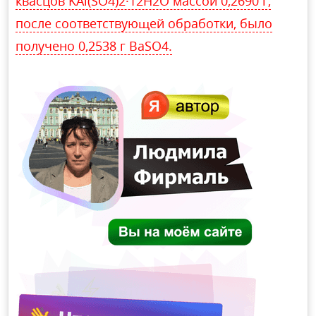
квасцов KAl(SO4)2·12H2O массой 0,2690 г,
после соответствующей обработки, было
получено 0,2538 г BaSO4.