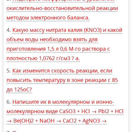
окислительно-восстановительной реакции
методом электронного баланса.
Какую массу нитрата калия (KNO3) и какой
объем воды необходимо взять для
приготовления 1,5 л 0,6 М-го раствора с
плотностью 1,0762 г/см3 ? а.
Как изменится скорость реакции, если
повысить температуру в зоне реакции с 85
до 125оС?
Напишите их в молекулярном и ионно-
молекулярном виде CaSO3 + HCl → PbI2 + HCl
→ Be(OH)2 + NaOH → CaCl2 + AgNO3 →