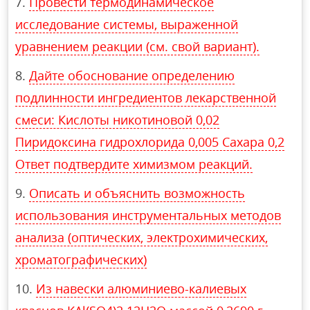
Провести термодинамическое
исследование системы, выраженной
уравнением реакции (см. свой вариант).
Дайте обоснование определению
подлинности ингредиентов лекарственной
смеси: Кислоты никотиновой 0,02
Пиридоксина гидрохлорида 0,005 Сахара 0,2
Ответ подтвердите химизмом реакций.
Описать и объяснить возможность
использования инструментальных методов
анализа (оптических, электрохимических,
хроматографических)
Из навески алюминиево-калиевых