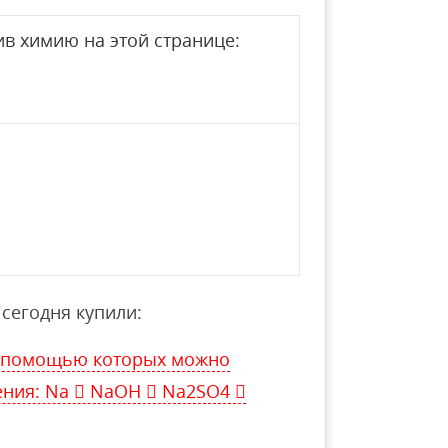
в химию на этой странице:
сегодня купили:
 с помощью которых можно
ния: Na  NaOH  Na2SO4 