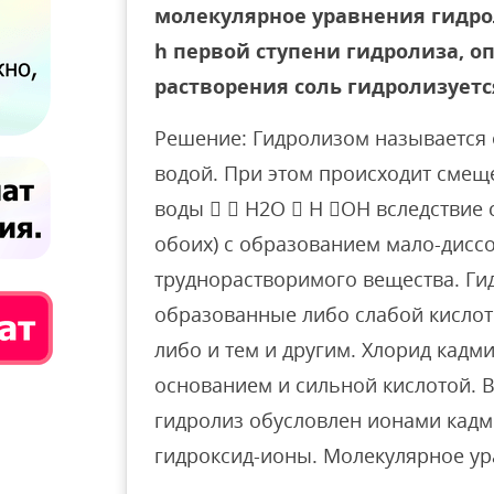
молекулярное уравнения гидрол
h первой ступени гидролиза, о
растворения соль гидролизуетс
Решение: Гидролизом называется 
водой. При этом происходит смещ
воды   H2O  H OH вследствие 
обоих) с образованием мало-дис
труднорастворимого вещества. Ги
образованные либо слабой кислот
либо и тем и другим. Хлорид кадм
основанием и сильной кислотой. В
гидролиз обусловлен ионами кад
гидроксид-ионы. Молекулярное ур