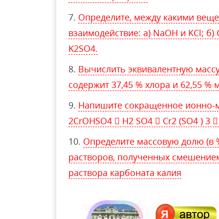
Определите, между какими вещ
взаимодействие: а) NaOH и KCl; б) 
K2SO4.
Вычислить эквивалентную массу 
содержит 37,45 % хлора и 62,55 % 
Напишите сокращенное ионно-м
2CrOHSO4  H2 SO4  Cr2 (SO4 ) 3 
Определите массовую долю (в
растворов, полученных смешением:
раствора карбоната калия