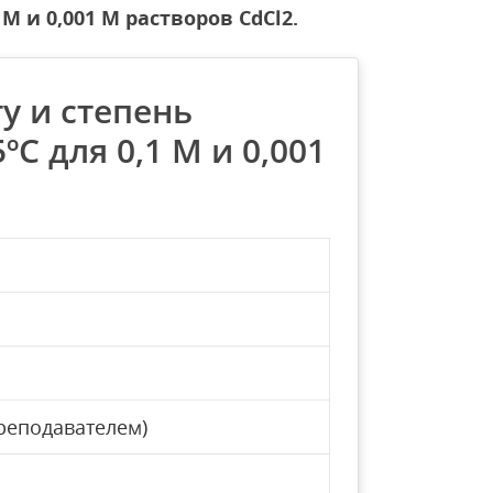
М и 0,001 М растворов CdCl2.
у и степень
ºC для 0,1 М и 0,001
реподавателем)