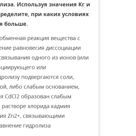
иза. Используя значения Kг и
пределите, при каких условиях
я больше.
обменная реакция вещества с
ение равновесия диссоциации
связывания одного из ионов (или
социирующего или
дролизу подвергаются соли,
ой, либо слабым основанием,
ия CdCl2 образован слабым
 растворе хлорида кадмия
мия Zn2+, связывающими
авнение гидролиза