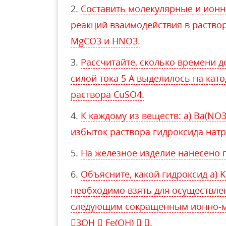
Составить молекулярные и ион
реакций взаимодействия в раствора
MgCO3 и HNO3.
Рассчитайте, сколько времени д
силой тока 5 А выделилось на като
раствора CuSO4.
К каждому из веществ: а) Ba(NO3
избыток раствора гидроксида натр
На железное изделие нанесено 
Объясните, какой гидроксид а) K
необходимо взять для осуществлен
следующим сокращенным ионно-мо
3OH  Fe(OH)  .