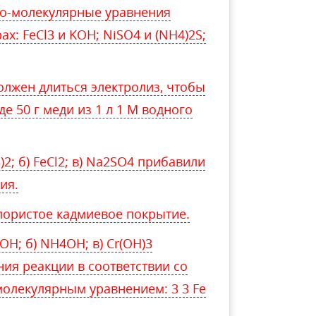
но-молекулярные уравнения
х: FeCl3 и KOH; NiSO4 и (NH4)2S;
олжен длиться электролиз, чтобы
де 50 г меди из 1 л 1 М водного
)2; б) FeCl2; в) Na2SO4 прибавили
ия.
пористое кадмиевое покрытие.
OH; б) NH4OH; в) Cr(OH)3
ия реакции в соответствии со
лекулярным уравнением: 3 3 Fe