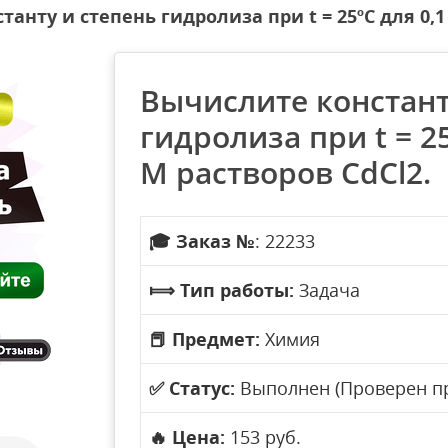
анту и степень гидролиза при t = 25ºC для 0,1 
Вычислите констант
гидролиза при t = 25
М растворов CdCl2.
🎓
Заказ №
: 22233
⟾
Тип работы:
Задача
📕
Предмет:
Химия
✅
Статус:
Выполнен (Проверен п
🔥
Цена:
153 руб.