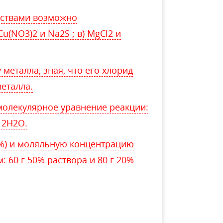
ествами возможно
Cu(NO3)2 и Na2S ; в) MgCl2 и
металла, зная, что его хлорид
металла.
олекулярное уравнение реакции:
 2H2O.
 %) и моляльную концентрацию
 60 г 50% раствора и 80 г 20%