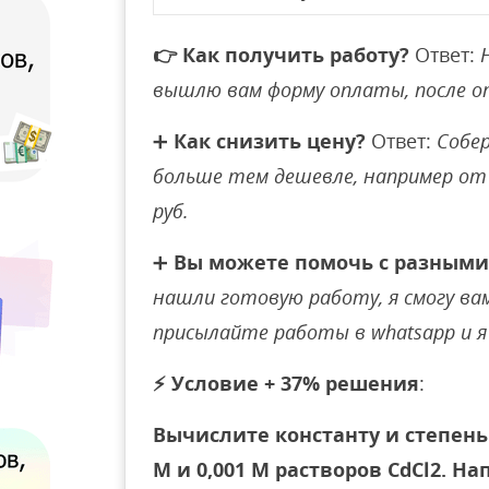
👉
Как получить работу?
Ответ:
вышлю вам форму оплаты, после 
➕
Как снизить цену?
Ответ:
Собер
больше тем дешевле, например от 
руб.
➕
Вы можете помочь с разными
нашли готовую работу, я смогу вам 
присылайте работы в whatsapp и я 
⚡
Условие + 37% решения
:
Вычислите константу и степень г
М и 0,001 М растворов CdCl2. 