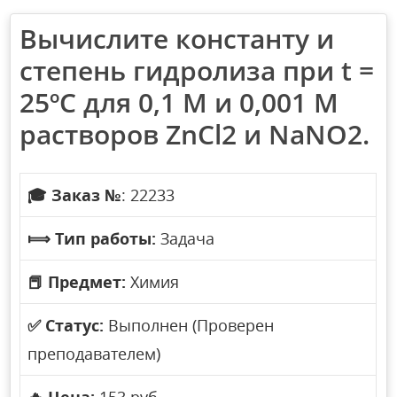
Вычислите константу и
степень гидролиза при t =
25ºC для 0,1 М и 0,001 М
растворов ZnCl2 и NaNO2.
🎓
Заказ №
: 22233
⟾
Тип работы:
Задача
📕
Предмет:
Химия
✅
Статус:
Выполнен (Проверен
преподавателем)