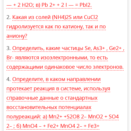
— + 2 Н2O; в) Рb 2+ + 2 I — = РbI2.
Какая из солей (NH4)2S или CuCl2
гидролизуется как по катиону, так и по
аниону?
Определить, какие частицы Se, As3+ , Ge2+ ,
Br- являются изоэлектронными, то есть
содержащими одинаковое число электронов.
Определите, в каком направлении
протекает реакция в системе, используя
справочные данные о стандартных
восстановительных потенциалах
полуреакций: а) Mn2+ +S2O8 2– MnO2 + SO4
2– ; б) MnO4 – + Fe2+ MnO4 2– + Fe3+