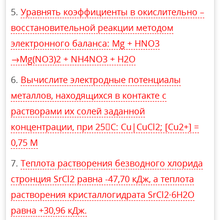
Уравнять коэффициенты в окислительно –
восстановительной реакции методом
электронного баланса: Mg + HNO3
→Mg(NO3)2 + NH4NO3 + H2O
Вычислите электродные потенциалы
металлов, находящихся в контакте с
растворами их солей заданной
концентрации, при 25С: Cu|CuCl2; [Cu2+] =
0,75 М
Теплота растворения безводного хлорида
стронция SrCl2 равна -47,70 кДж, а теплота
растворения кристаллогидрата SrCl2·6H2O
равна +30,96 кДж.