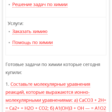
Решение задач по химии
Услуги:
Заказать химию
Помощь по химии
Готовые задачи по химии которые сегодня
купили:
Составьте молекулярные уравнения
реакций, которые выражаются ионно-
молекулярными уравнениями: а) СаСО3 + 2Н+
= Са2+ + Н2O + СO2; б) А1(ОН)3 + ОН — = А1O2