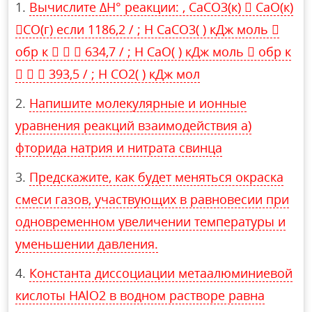
Вычислите ΔH° реакции: , CaCO3(к)  CaO(к)
CO(г) если 1186,2 / ; H CaCO3( ) кДж моль 
обр к    634,7 / ; H CaO( ) кДж моль  обр к
   393,5 / ; H CO2( ) кДж мол
Напишите молекулярные и ионные
уравнения реакций взаимодействия а)
фторида натрия и нитрата свинца
Предскажите, как будет меняться окраска
смеси газов, участвующих в равновесии при
одновременном увеличении температуры и
уменьшении давления.
Константа диссоциации метаалюминиевой
кислоты HAlO2 в водном растворе равна