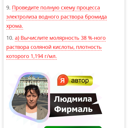
Проведите полную схему процесса
электролиза водного раствора бромида
хрома.
а) Вычислите молярность 38 %-ного
раствора соляной кислоты, плотность
которого 1,194 г/мл.