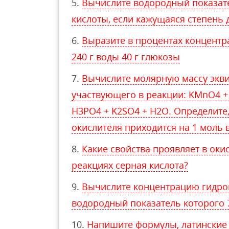
Вычислите водородный показате
кислоты, если кажущаяся степень 
Выразите в процентах концентр
240 г воды 40 г глюкозы
Вычислите молярную массу экви
участвующего в реакции: KMnO4 
H3РO4 + K2SO4 + H2O. Определите,
окислителя приходится на 1 моль 
Какие свойства проявляет в ок
реакциях серная кислота?
Вычислите концентрацию гидрок
водородный показатель которого 
Напишите формулы, латинские 