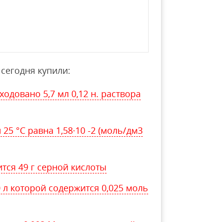
сегодня купили:
одовано 5,7 мл 0,12 н. раствора
25 °С равна 1,58·10 -2 (моль/дм3
тся 49 г серной кислоты
0 л которой содержится 0,025 моль