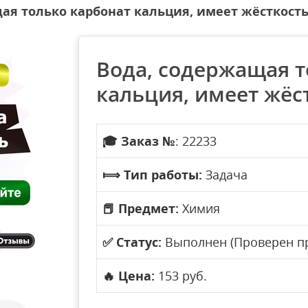
ая только карбонат кальция, имеет жёсткость
Вода, содержащая т
кальция, имеет жёст
🎓
Заказ №
: 22233
⟾
Тип работы:
Задача
📕
Предмет:
Химия
✅
Статус:
Выполнен (Проверен п
🔥
Цена:
153 руб.