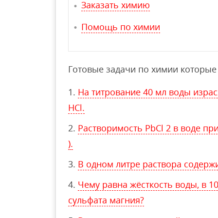
Заказать химию
Помощь по химии
Готовые задачи по химии которые 
На титрование 40 мл воды израсх
HCl.
Растворимость PbCl 2 в воде при 
).
В одном литре раствора содержи
Чему равна жёсткость воды, в 1
сульфата магния?