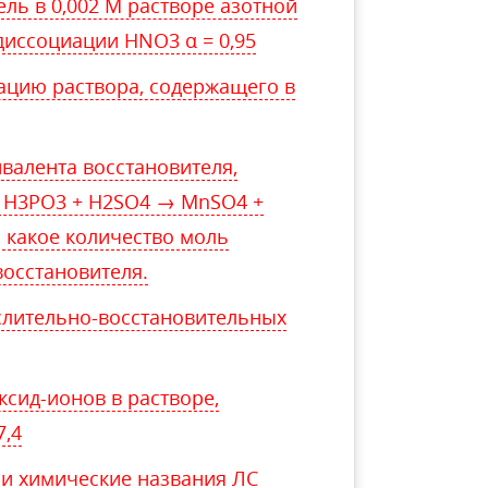
ль в 0,002 М растворе азотной
диссоциации HNO3 α = 0,95
ацию раствора, содержащего в
валента восстановителя,
+ H3РO3 + H2SO4 → MnSO4 +
 какое количество моль
восстановителя.
ислительно-восстановительных
сид-ионов в растворе,
7,4
и химические названия ЛС