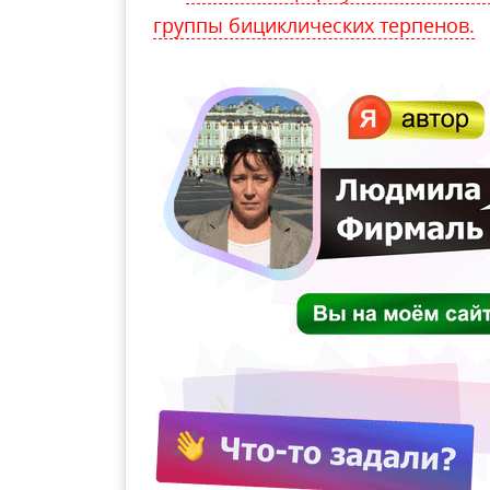
группы бициклических терпенов.