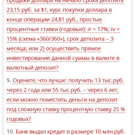
продажи доллара на начало срока депозита
23,15 руб. за $1, курс покупки доллара в
конце операции 24,81 руб., простые
процентные ставки (годовые): ir = 17%; iv =
15% (схема «360/360»), срок депозита – 3
месяца; или 2) осуществить прямое
инвестирование данной суммы в валюте в
валютный депозит?
Оцените, что лучше: получить 13 тыс.руб.
через 2 года или 55 тыс.руб. – через 6 лет,
если можно поместить деньги на депозит
под сложную ставку процентную ставку 25 %
годовых?
Банк выдал кредит в размере 10 млн.руб.