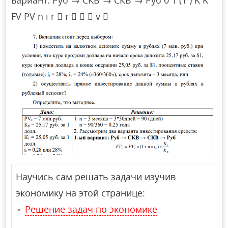
вариант: Руб → СКВ → СКВ → Руб 0 1 (1 ) K K
FV PV n i r  r    v 
Научись сам решать задачи изучив
экономику на этой странице:
Решение задач по экономике