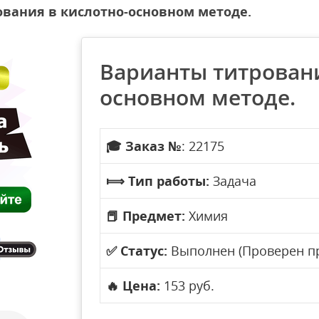
вания в кислотно-основном методе.
Варианты титровани
основном методе.
🎓
Заказ №
: 22175
⟾
Тип работы:
Задача
📕
Предмет:
Химия
✅
Статус:
Выполнен (Проверен п
🔥
Цена:
153 руб.