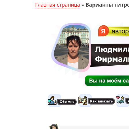
Главная страница
»
Варианты титро