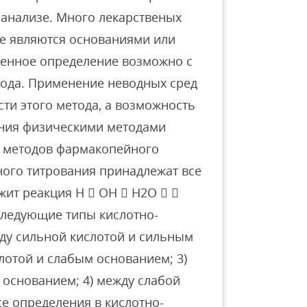
анализе. Много лекарственых
е являются основаниями или
твенное определение возможно с
ода. Применение неводных сред
и этого метода, а возможность
ания физическими методами
х методов фармакопейного
ного титрования принадлежат все
жит реакция H  OH  H2O  
следующие типы кислотно-
жду сильной кислотой и сильным
лотой и слабым основанием; 3)
 основанием; 4) между слабой
е определения в кислотно-