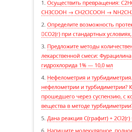
Осуществить превращения: С2
СН3СООН → СН2СlСООН → NН2СН
Определите возможность протека
CO2(г) при стандартных условиях,
Предложите методы количестве
лекарственной смеси: Фурацилина
гидрохлорида 1% — 10,0 мл
Нефелометрия и турбидиметрия
нефелометрии и турбидиметрии? Ка
прошедшего через суспензию, с 
вещества в методе турбидиметрии
Дана реакция С(графит) + 2Cl2(г) =
Напишите молекулярное, полно