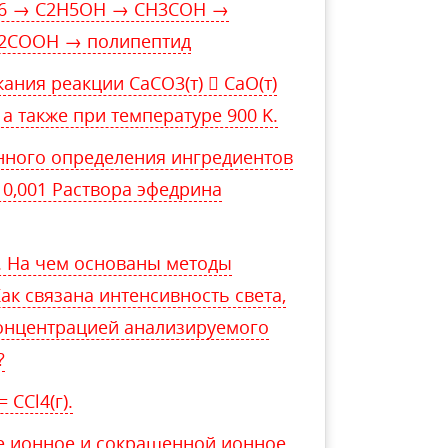
Н6 → С2Н5ОН → СН3СОН →
2СООН → полипептид
ния реакции СaCO3(т)  CaO(т)
 а также при температуре 900 K.
нного определения ингредиентов
 0,001 Раствора эфедрина
. На чем основаны методы
к связана интенсивность света,
концентрацией анализируемого
?
 CCl4(г).
е ионное и сокращенной ионное