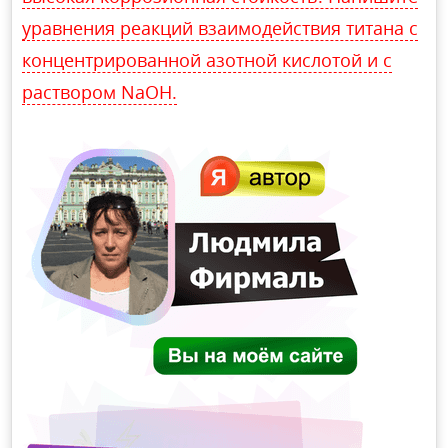
уравнения реакций взаимодействия титана с
концентрированной азотной кислотой и с
раствором NaOH.