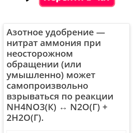
Азотное удобрение —
нитрат аммония при
неосторожном
обращении (или
умышленно) может
самопроизвольно
взрываться по реакции
NН4NО3(К) ↔ N2О(Г) +
2Н2О(Г).