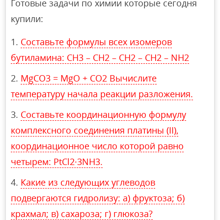
Готовые задачи по химии которые сегодня
купили:
Составьте формулы всех изомеров
бутиламина: СН3 – СН2 – СН2 – СН2 – NH2
MgCO3 = MgO + CO2 Вычислите
температуру начала реакции разложения.
Составьте координационную формулу
комплексного соединения платины (II),
координационное число которой равно
четырем: PtCl2·3NH3.
Какие из следующих углеводов
подвергаются гидролизу: а) фруктоза; б)
крахмал; в) сахароза; г) глюкоза?