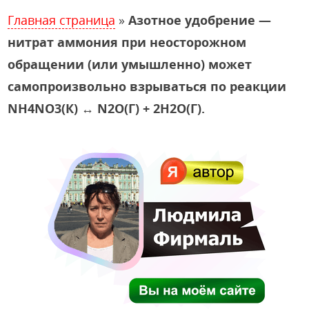
Главная страница
»
Азотное удобрение —
нитрат аммония при неосторожном
обращении (или умышленно) может
самопроизвольно взрываться по реакции
NН4NО3(К) ↔ N2О(Г) + 2Н2О(Г).