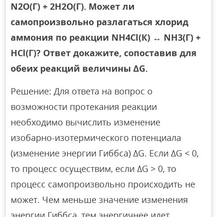
N2О(Г) + 2Н2О(Г). Может ли
самопроизвольно разлагаться хлорид
аммония по реакции NН4Сl(К) ↔ NН3(Г) +
НСl(Г)? Ответ докажите, сопоставив для
обеих реакций величины ΔG.
Решение: Для ответа на вопрос о
возможности протекания реакции
необходимо вычислить изменение
изобарно-изотермического потенциала
(изменение энергии Гиббса) ΔG. Если ΔG < 0,
то процесс осуществим, если ΔG > 0, то
процесс самопроизвольно происходить не
может. Чем меньше значение изменения
энергии Гиббса, тем энергичнее идет