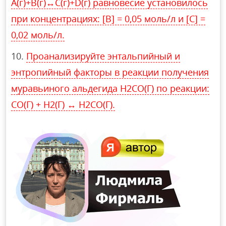
А(г)+В(г)↔С(г)+D(г) равновесие установилось
при концентрациях: [В] = 0,05 моль/л и [С] =
0,02 моль/л.
Проанализируйте энтальпийный и
энтропийный факторы в реакции получения
муравьиного альдегида Н2СО(Г) по реакции:
СО(Г) + Н2(Г) ↔ Н2СО(Г).